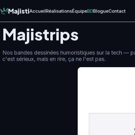
Majisti
Accueil
Réalisations
Équipe
BD
Blogue
Contact
Majistrips
Nos bandes dessinées humoristiques sur la tech — p
c'est sérieux, mais en rire, ça ne l'est pas.